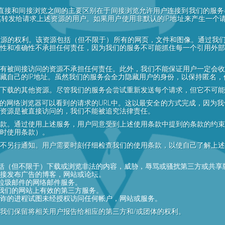
。直接和间接浏览之间的主要区别在于间接浏览允许用户连接到我们的服
转发给请求上述资源的用户。如果用户使用非默认的IP地址来产生一个请
源的权利。该资源包括（但不限于）所有的网页，文件和图像。通过我们
性和准确性不承担任何责任，因为我们的服务不可能抓住每一个引用外部
有被间接访问的资源不承担任何责任。此外，我们不能保证用户一定会收
藏自己的IP地址。虽然我们的服务会全力隐藏用户的身份，以保持匿名
下载的其他资源。尽管我们的服务会尝试重新发送每个请求，但它不可能
己的网络浏览器可以看到的请求的URL中。这以最安全的方式完成，因为
资源是被直接访问的，我们不能被追究法律责任。
款。通过使用上述服务，用户同意受到上述使用条款中提到的条款的约束
时使用条款）。
不另行通知。用户需要时刻仔细检查我们的使用条款，以使自己了解上述
括（但不限于）下载或浏览非法的内容，威胁，辱骂或骚扰第三方或共享
间接发布广告的博客，网站或论坛。
垃圾邮件的网络邮件服务。
我们的网站上有效的第三方服务。
欺诈的进程试图未经授权访问任何帐户，网站或服务。
我们保留将相关用户报告给相应的第三方和/或团体的权利。