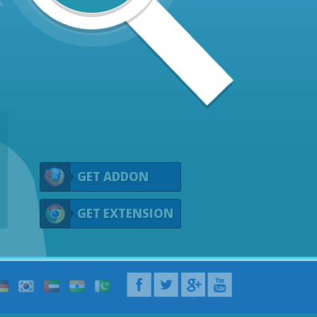
GET ADDON
GET EXTENSION